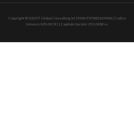
Copyright © 2020 IT Global Consulting Srl | P.IVA IT07885620968 | Codice
Univoco: M5UXCR1 | Capitale Sociale: 250,000€ i.v.