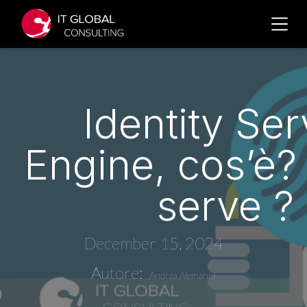
Identity Ser
Engine, cos’è? 
serve ? 
December 15, 2024
Autore:
Andrea Alemanni