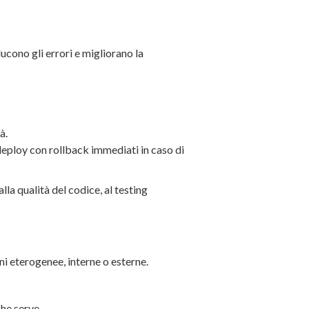
ucono gli errori e migliorano la
à.
 deploy con rollback immediati in caso di
alla qualità del codice, al testing
ni eterogenee, interne o esterne.
he serve.