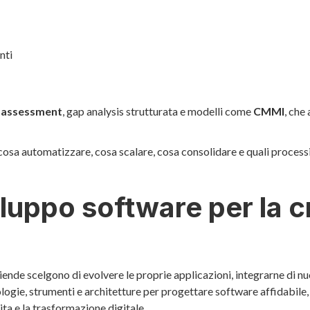
nti
 assessment
, gap analysis strutturata e modelli come
CMMI
, che
 cosa automatizzare, cosa scalare, cosa consolidare e quali process
iluppo software per la c
iende scelgono di evolvere le proprie applicazioni, integrarne di nuo
ogie, strumenti e architetture per progettare software affidabile,
ita e la trasformazione digitale.