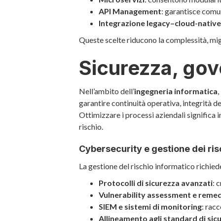
API Management
: garantisce comun
Integrazione legacy–cloud-native
Queste scelte riducono la complessità, migli
Sicurezza, gov
Nell’ambito dell’
ingegneria informatica
,
garantire continuità operativa, integrità de
Ottimizzare i processi aziendali significa i
rischio.
Cybersecurity e gestione dei ris
La gestione del rischio informatico richiede
Protocolli di sicurezza avanzati
: 
Vulnerability assessment e remed
SIEM e sistemi di monitoring
: rac
Allineamento agli standard di sic