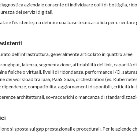
diagnostica aziendale consente di individuare colli di bottiglia, rido
urezza dei servizi digitali.
afare l’esistente, ma definire una base tecnica solida per orientare 
esistenti
turato dell’infrastruttura, generalmente articolato in quattro aree:
hroughput, latenza, segmentazione, affidabilità dei link, capacità di 
ine fisiche o virtuali, livelli di ridondanza, performance I/O, satura
one dei workload tra IaaS, PaaS, SaaS, orchestration (es. Kubernetes)
: dipendenze, compatibilità, aggiornamenti disponibili, criticità in 
oerenze architetturali, sovraccarichi o mancanza di standardizzazio
ici
zione si sposta sui gap prestazionali e procedurali. Per le aziende c