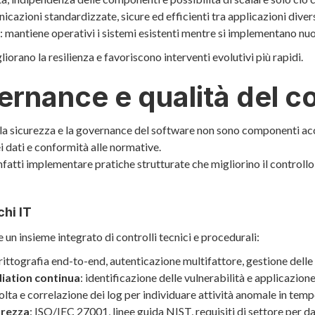
icazioni standardizzate, sicure ed efficienti tra applicazioni diver
: mantiene operativi i sistemi esistenti mentre si implementano nuo
orano la resilienza e favoriscono interventi evolutivi più rapidi.
ernance e qualità del c
 la sicurezza e la governance del software non sono componenti ac
i dati e conformità alle normative.
nfatti implementare pratiche strutturate che migliorino il controllo,
chi IT
 un insieme integrato di controlli tecnici e procedurali:
crittografia end-to-end, autenticazione multifattore, gestione delle
iation continua
: identificazione delle vulnerabilità e applicazion
colta e correlazione dei log per individuare attività anomale in temp
urezza
: ISO/IEC 27001, linee guida NIST, requisiti di settore per dat