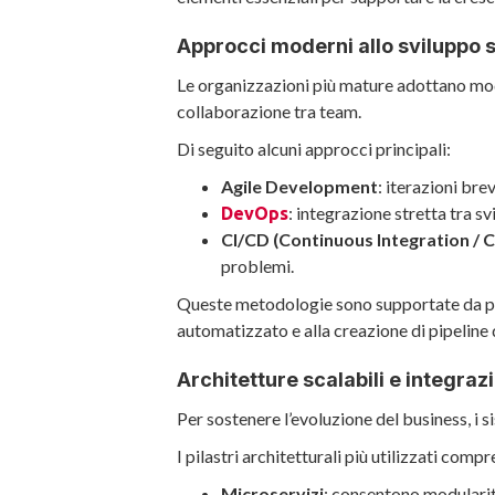
Approcci moderni allo sviluppo 
Le organizzazioni più mature adottano modell
collaborazione tra team.
Di seguito alcuni approcci principali:
Agile Development
: iterazioni br
: integrazione stretta tra s
DevOps
CI/CD (Continuous Integration /
problemi.
Queste metodologie sono supportate da p
automatizzato e alla creazione di pipeline di
Architetture scalabili e integraz
Per sostenere l’evoluzione del business, i 
I pilastri architetturali più utilizzati comp
Microservizi
: consentono modularità