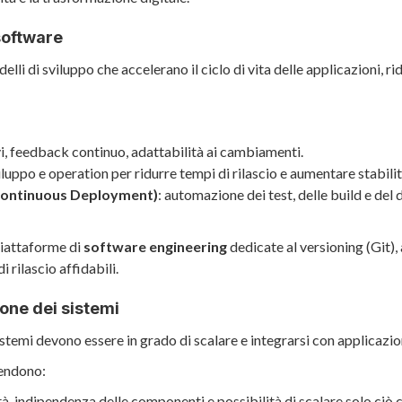
software
i di sviluppo che accelerano il ciclo di vita delle applicazioni, rid
evi, feedback continuo, adattabilità ai cambiamenti.
viluppo e operation per ridurre tempi di rilascio e aumentare stabilit
 Continuous Deployment)
: automazione dei test, delle build e del
iattaforme di
software engineering
dedicate al versioning (Git), 
 rilascio affidabili.
ione dei sistemi
sistemi devono essere in grado di scalare e integrarsi con applicazio
rendono:
, indipendenza delle componenti e possibilità di scalare solo ciò c