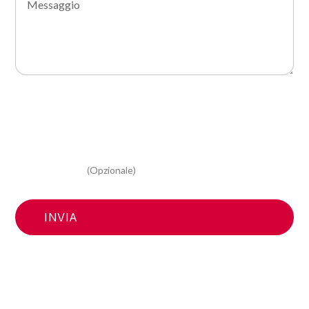
Acconsento al trattamento dei miei dati e dichiaro di aver
preso visione della Privacy Policy
Acconsento al trattamento dei miei dati personali per
attività di marketing, per ricevere la newsletter e
informazioni relative alle vostre iniziative promozionali e
commerciali
(Opzionale)