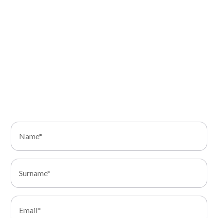
Our team of experts is ready to listen to your needs
and to offer you solutions tailored to your business.
Fill out the contact form. We will get back to you as
soon as possible to discuss how we can support you
in the transformation of your IT infrastructure.