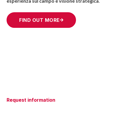
esperienza sul campo e visione strategica
.
FIND OUT MORE
Request information
Do you have questions about our
services? We're here to help!