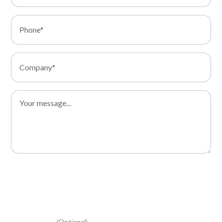
I consent to the processing of my data and I declare that I
have read the Privacy Policy
I consent to the processing of my personal data for
marketing activities, to receive the newsletter and
information relating to your promotional and commercial
initiatives
(Optional)