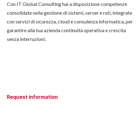
Con IT Global Consulting hai a disposizione competenze
consolidate nella gestione di sistemi, server e reti, integrate
con servizi di sicurezza, cloud e consulenza informatica, per
garantire alla tua azienda continuità operativa e crescita
senza interruzioni.
Request information
Do you have questions about our
services? We're here to help!
Our team of experts is ready to listen to your needs