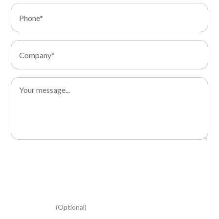
I consent to the processing of my data and I declare that I
have read the Privacy Policy
I consent to the processing of my personal data for
marketing activities, to receive the newsletter and
information relating to your promotional and commercial
initiatives
(Optional)