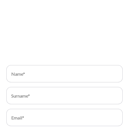
and to offer you solutions tailored to your business.
Fill out the contact form. We will get back to you as
soon as possible to discuss how we can support you
in the transformation of your IT infrastructure.