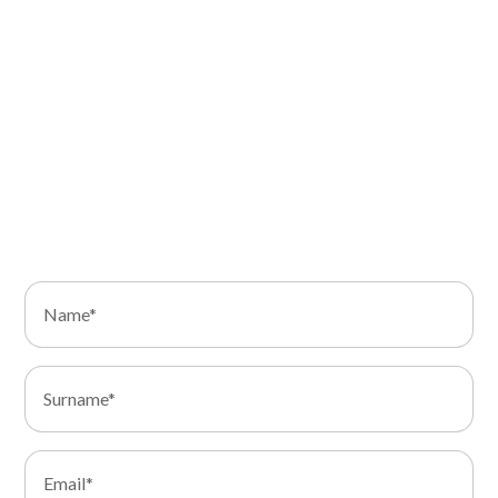
Our team of experts is ready to listen to your needs
and to offer you solutions tailored to your business.
Fill out the contact form. We will get back to you as
soon as possible to discuss how we can support you
in the transformation of your IT infrastructure.