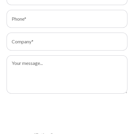
I consent to the processing of my data and I declare that I
have read the Privacy Policy
I consent to the processing of my personal data for
marketing activities, to receive the newsletter and
information relating to your promotional and commercial