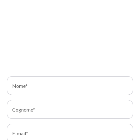
business.
Compila il modulo di contatto. Ti risponderemo nel
più breve tempo possibile per discutere come
possiamo supportarti nella trasformazione della tua
infrastruttura IT.