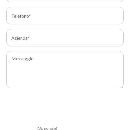
Acconsento al trattamento dei miei dati e dichiaro di aver
preso visione della Privacy Policy
Acconsento al trattamento dei miei dati personali per
attività di marketing, per ricevere la newsletter e
informazioni relative alle vostre iniziative promozionali e
commerciali
(Opzionale)