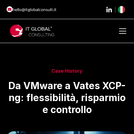
hello@itglobalconsult.it
Case History
Da VMware a Vates XCP-
ng: flessibilità, risparmio
e controllo