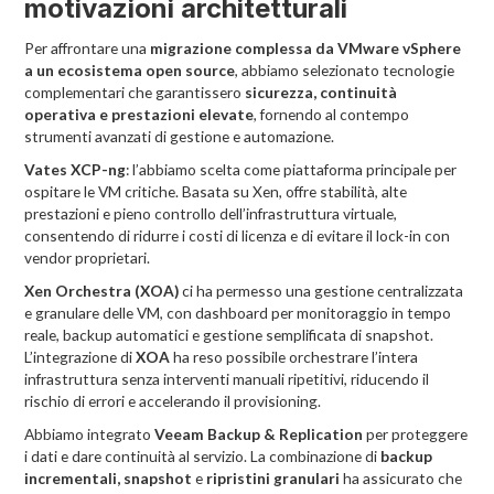
motivazioni architetturali
Per affrontare una
migrazione complessa da VMware vSphere
a un ecosistema open source
, abbiamo selezionato tecnologie
complementari che garantissero
sicurezza, continuità
operativa e prestazioni elevate
, fornendo al contempo
strumenti avanzati di gestione e automazione.
Vates XCP-ng
: l’abbiamo scelta come piattaforma principale per
ospitare le VM critiche. Basata su Xen, offre stabilità, alte
prestazioni e pieno controllo dell’infrastruttura virtuale,
consentendo di ridurre i costi di licenza e di evitare il lock-in con
vendor proprietari.
Xen Orchestra (XOA)
ci ha permesso una gestione centralizzata
e granulare delle VM, con dashboard per monitoraggio in tempo
reale, backup automatici e gestione semplificata di snapshot.
L’integrazione di
XOA
ha reso possibile orchestrare l’intera
infrastruttura senza interventi manuali ripetitivi, riducendo il
rischio di errori e accelerando il provisioning.
Abbiamo integrato
Veeam Backup & Replication
per proteggere
i dati e dare continuità al servizio. La combinazione di
backup
incrementali,
snapshot
e
ripristini granulari
ha assicurato che