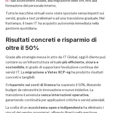
: dall’assessment iniziale, alla migrazione delle VM, fino alla
IT
formazione del personale interno.
Tutte le macchine virtuali sono state spostate senza impatti sui
servizi, grazie a test preliminari e ad una transizione graduale. Nel
frattempo, il team IT ha acquisito autonomia immediata nella
gestione quotidiana.
Risultati concreti e risparmio di
oltre il 50%
Grazie alle strategie messe in atto da IT Global, oggi il cliente può
contare su un’infrastruttura virtuale
più efficiente, sicura e
sostenibile
, in grado di supportare l’evoluzione continua dei
servizi IT. La
migrazione a Vates XCP-ng
ha prodotto risultati
concreti e tangibili:
Il
risparmio sui costi di licenza
ha superato il 50%, liberando
budget da reinvestire in innovazione e nuove iniziative. La
transizione è avvenuta
senza interruzioni operative
,
garantendo continuità per applicazioni critiche e servizi aziendali.
La scelta di un
ecosistema open e indipendente
ha eliminato i
vincoli dei vendor proprietari, offrendo libertà nella gestione,