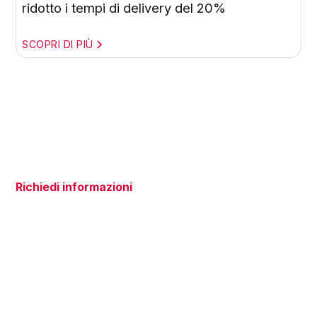
ridotto i tempi di delivery del 20%
SCOPRI DI PIÙ
Richiedi informazioni
Hai domande sui nostri servizi?
Siamo qui per aiutarti!
Il nostro team di esperti è pronto ad ascoltare le tue
esigenze e a offrirti soluzioni su misura per il tuo