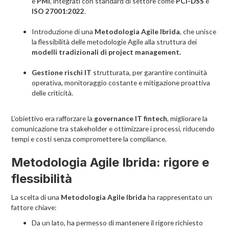
e
PMI
, integrati con standard di settore come
PCI-DSS
e
ISO 27001:2022
.
Introduzione di una
Metodologia Agile Ibrida
, che unisce
la flessibilità delle metodologie Agile alla struttura dei
modelli tradizionali di project management.
Gestione rischi IT
strutturata, per garantire continuità
operativa, monitoraggio costante e mitigazione proattiva
delle criticità.
L’obiettivo era rafforzare la
governance IT fintech
, migliorare la
comunicazione tra stakeholder e ottimizzare i processi, riducendo
tempi e costi senza compromettere la compliance.
Metodologia Agile Ibrida: rigore e
flessibilità
La scelta di una
Metodologia Agile Ibrida
ha rappresentato un
fattore chiave:
Da un lato, ha permesso di mantenere il rigore richiesto