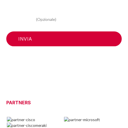
Acconsento al trattamento dei miei dati personali per
attività di marketing, per ricevere la newsletter e
informazioni relative alle vostre iniziative promozionali e
commerciali
(Opzionale)
PARTNERS